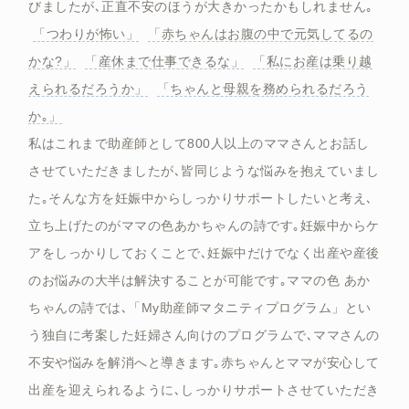
びましたが､正直不安のほうが大きかったかもしれません｡
「つわりが怖い」
「赤ちゃんはお腹の中で元気してるの
かな?」
「産休まで仕事できるな」
「私にお産は乗り越
えられるだろうか」
「ちゃんと母親を務められるだろう
か｡」
私はこれまで助産師として800人以上のママさんとお話し
させていただきましたが､皆同じような悩みを抱えていまし
た｡そんな方を妊娠中からしっかりサポートしたいと考え､
立ち上げたのがママの色あかちゃんの詩です｡妊娠中からケ
アをしっかりしておくことで､妊娠中だけでなく出産や産後
のお悩みの大半は解決することが可能です｡ママの色 あか
ちゃんの詩では､「My助産師マタニティプログラム」とい
う独自に考案した妊婦さん向けのプログラムで､ママさんの
不安や悩みを解消へと導きます｡赤ちゃんとママが安心して
出産を迎えられるように､しっかりサポートさせていただき